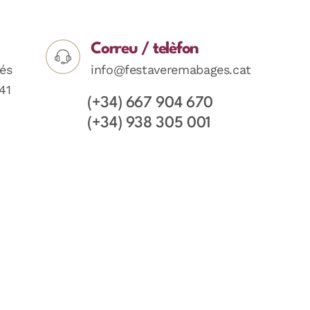
Correu / telèfon
és
info@festaveremabages.cat
41
(+34) 667 904 670
(+34) 938 305 001