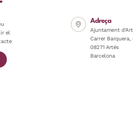
r
Adreça
eu
Ajuntament d’Art
ir el
Carrer Barquera, 
tacte
08271 Artés
Barcelona