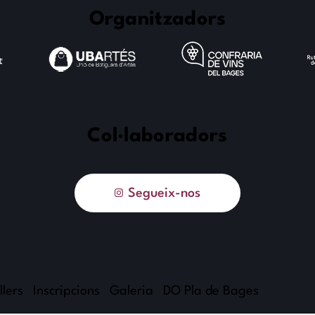
Organitzadors
Col·laboradors
Segueix-nos
llers
Inscripcions
Galeria
DO Pla de Bages