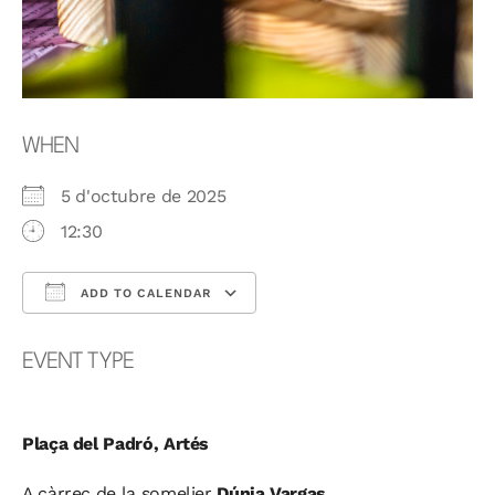
WHEN
5 d'octubre de 2025
12:30
ADD TO CALENDAR
Download ICS
Google Calendar
EVENT TYPE
Plaça del Padró, Artés
A càrrec de la somelier
Dúnia Vargas.