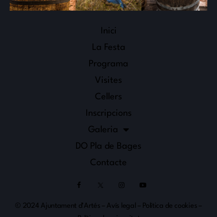
Inici
La Festa
Programa
Visites
Cellers
Inscripcions
Galeria
DO Pla de Bages
Contacte
© 2024 Ajuntament d’Artés –
Avís legal
–
Política de cookies
–